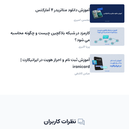
آموزش دانلود متاتریدر 4 آمارکتس
محسن امیری
کارمزد در شبکه بلاکچین چیست و چگونه محاسبه
می شود؟
پریا اکبری
آموزش ثبت نام و احراز هویت در ایرانیکارت |
iranicard
عباس کاشفی
نظرات کاربران