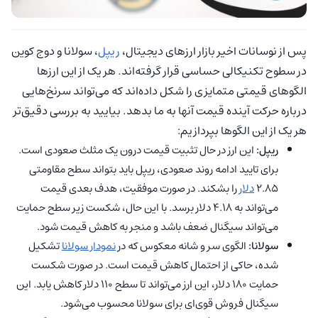
پس از نوسانات اخیر بازار ارزهای دیجیتال،
ریپل
، سولانا و دوج‌ کوین
در سطوح تکنیکالی حساسی قرار گرفته‌اند. هر یک از این ارزها
الگوهای قیمتی متمایزی را شکل داده‌اند که می‌تواند سرنخ‌هایی
درباره حرکت آینده قیمت آنها به ما بدهد. بیایید به بررسی دقیق‌تر
هر یک از این الگوها بپردازیم:
ریپل:
این ارز در حال تثبیت قیمت درون یک مثلث صعودی است.
برای تایید ادامه روند صعودی، ریپل باید بتواند سطح مقاومتی
2.85
دلار
را بشکند. در صورت موفقیت، هدف بعدی قیمت
می‌تواند به 4.18 دلار برسد. با این حال، شکست زیر سطح حمایت
می‌تواند سیگنال ضعف باشد و منجر به کاهش قیمت شود.
سولانا:
الگوی سر و شانه معکوس که در
نمودار سولانا
تشکیل
شده، حاکی از احتمال کاهش قیمت است. در صورت شکست
حمایت 180 دلار، این ارز می‌تواند تا سطح 110 دلار کاهش یابد. این
سیگنال فروش قوی‌ای برای سولانا محسوب می‌شود.