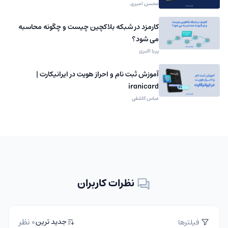
محسن امیری
کارمزد در شبکه بلاکچین چیست و چگونه محاسبه
می شود؟
پریا اکبری
آموزش ثبت نام و احراز هویت در ایرانیکارت |
iranicard
عباس کاشفی
نظرات کاربران
0 نظر
جدید ترین
فیلترها