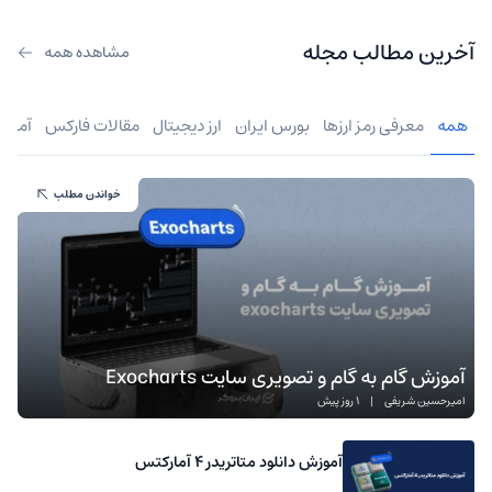
آخرین مطالب مجله
مشاهده همه
همه
معرفی رمز ارزها
بورس ایران
ارز دیجیتال
مقالات فارکس
آموز
خواندن مطلب
آموزش گام به گام و تصویری سایت Exocharts
امیرحسین شریفی
|
1 روز پیش
آموزش دانلود متاتریدر 4 آمارکتس