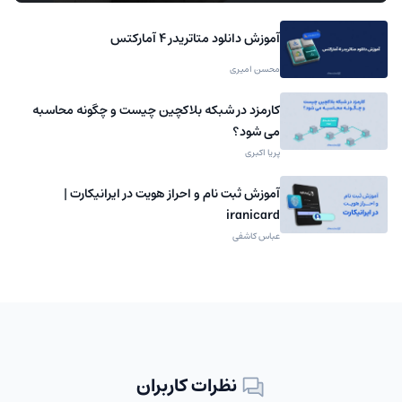
آموزش دانلود متاتریدر 4 آمارکتس
محسن امیری
کارمزد در شبکه بلاکچین چیست و چگونه محاسبه
می شود؟
پریا اکبری
آموزش ثبت نام و احراز هویت در ایرانیکارت |
iranicard
عباس کاشفی
نظرات کاربران