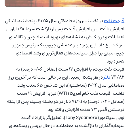
قیمت نفت
در نخستین روز معاملاتی سال 2025، پنجشنبه، اندکی
افزایش یافت. این افزایش قیمت پس از بازگشت سرمایه‌گذاران از
تعطیلات و در واکنش به نشانه‌های بهبود اقتصاد چین و تقاضای
سوخت رخ داد. این بهبود با وعده شی جین‌پینگ، رئیس‌جمهور
چین، مبنی بر اجرای سیاست‌های فعال‌تر برای رشد اقتصادی
همراه بود.
قیمت نفت برنت، با افزایش 17 سنت (معادل 0/06 درصد) به
74/82
دلار
در هر بشکه رسید. این در حالی است که در آخرین روز
معاملاتی سال 2024 (سه‌شنبه)، این شاخص 65 سنت رشد
داشت. قیمت نفت خام آمریکا (WTI) نیز با افزایش 19 سنت
(معادل 0/26 درصد) به 71/91 دلار در هر بشکه رسید، پس از اینکه
در سشن قبلی 73 سنت افزایش یافته بود.
تونی سیکامور (Tony Sycamore)، تحلیل‌گر بازار IG، گفت:
سرمایه‌گذاران با بازگشت به معاملات، در حال بررسی ریسک‌های