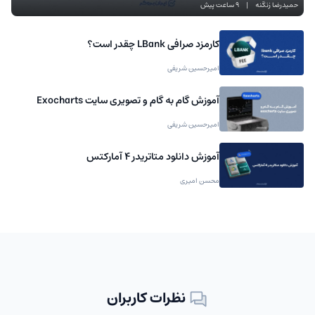
حمیدرضا زنگنه
|
9 ساعت پیش
کارمزد صرافی LBank چقدر است؟
امیرحسین شریفی
آموزش گام به گام و تصویری سایت Exocharts
امیرحسین شریفی
آموزش دانلود متاتریدر 4 آمارکتس
محسن امیری
نظرات کاربران