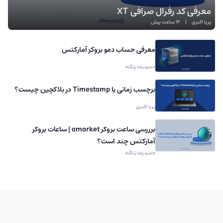
معرفی کد رفرال صرافی XT
پریا اکبری
|
12 ساعت پیش
معرفی حساب دمو بروکر آمارکتس
حمیدرضا زنگنه
برچسب زمانی یا Timestamp در بلاکچین چیست؟
پریا اکبری
برررسی ساعت بروکر amarket | ساعات بروکر
آمارکتس چند است؟
حمیدرضا زنگنه