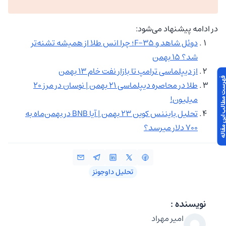
در ادامه پیشنهاد می‌شود:
دوئل شاهد و F-35؛ چرا انس طلا از همیشه تشنه‌تر
شد؟ ۱۵ بهمن
از دیپلماسی ترامپ تا بازار نفت خام ۱۳ بهمن
 مطالب این مقاله
طلا در محاصره دیپلماسی ۲۱ بهمن | نوسان در مرز ۲۰
میلیون!
تحلیل بایننس کوین ۲۳ بهمن | آیا BNB در بهمن‌ماه به
۷۰۰ دلار میرسد؟
تحلیل داوجونز
نویسنده :
امیر مهراد