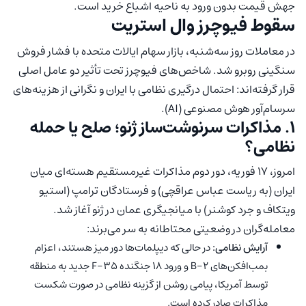
جهش قیمت بدون ورود به ناحیه اشباع خرید است.
سقوط فیوچرز وال استریت
در معاملات روز سه‌شنبه، بازار سهام ایالات متحده با فشار فروش
سنگینی روبرو شد. شاخص‌های فیوچرز تحت تأثیر دو عامل اصلی
قرار گرفته‌اند: احتمال درگیری نظامی با ایران و نگرانی از هزینه‌های
سرسام‌آور هوش مصنوعی (AI).
۱. مذاکرات سرنوشت‌ساز ژنو؛ صلح یا حمله
نظامی؟
امروز، ۱۷ فوریه، دور دوم مذاکرات غیرمستقیم هسته‌ای میان
ایران (به ریاست عباس عراقچی) و فرستادگان ترامپ (استیو
ویتکاف و جرد کوشنر) با میانجیگری عمان در ژنو آغاز شد.
معامله‌گران در وضعیتی محتاطانه به سر می‌برند:
آرایش نظامی:
در حالی که دیپلمات‌ها دور میز هستند، اعزام
بمب‌افکن‌های B-2 و ورود ۱۸ جنگنده F-35 جدید به منطقه
توسط آمریکا، پیامی روشن از گزینه نظامی در صورت شکست
مذاکرات صادر کرده است.