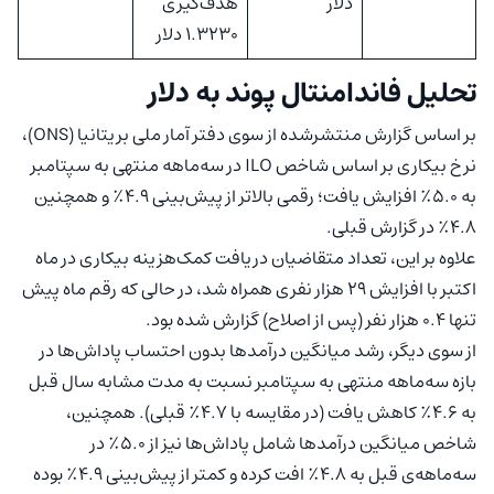
دلار
هدف‌گیری
۱.۳۲۳۰ دلار
تحلیل فاندامنتال پوند به دلار
بر اساس گزارش منتشرشده از سوی دفتر آمار ملی بریتانیا (ONS)،
نرخ بیکاری بر اساس شاخص ILO در سه‌ماهه منتهی به سپتامبر
به ۵.۰٪ افزایش یافت؛ رقمی بالاتر از پیش‌بینی ۴.۹٪ و همچنین
۴.۸٪ در گزارش قبلی.
علاوه بر این، تعداد متقاضیان دریافت کمک‌هزینه بیکاری در ماه
اکتبر با افزایش ۲۹ هزار نفری همراه شد، در حالی که رقم ماه پیش
تنها ۰.۴ هزار نفر (پس از اصلاح) گزارش شده بود.
از سوی دیگر، رشد میانگین درآمدها بدون احتساب پاداش‌ها در
بازه‌ سه‌ماهه منتهی به سپتامبر نسبت به مدت مشابه سال قبل
به ۴.۶٪ کاهش یافت (در مقایسه با ۴.۷٪ قبلی). همچنین،
شاخص میانگین درآمدها شامل پاداش‌ها نیز از ۵.۰٪ در
سه‌ماهه‌ی قبل به ۴.۸٪ افت کرده و کمتر از پیش‌بینی ۴.۹٪ بوده