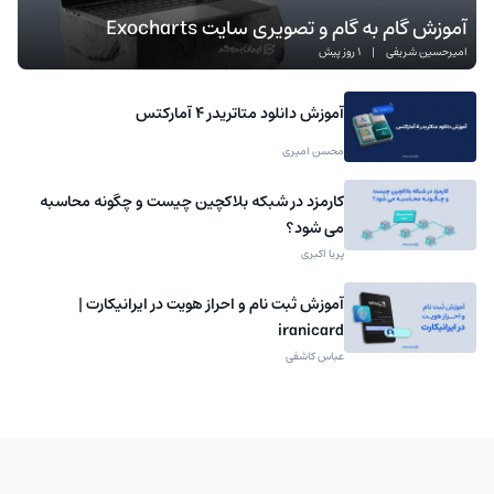
آموزش گام به گام و تصویری سایت Exocharts
امیرحسین شریفی
|
1 روز پیش
آموزش دانلود متاتریدر 4 آمارکتس
محسن امیری
کارمزد در شبکه بلاکچین چیست و چگونه محاسبه
می شود؟
پریا اکبری
آموزش ثبت نام و احراز هویت در ایرانیکارت |
iranicard
عباس کاشفی