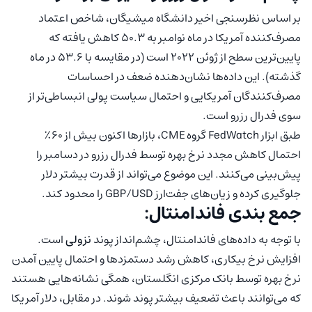
بر اساس نظرسنجی اخیر دانشگاه میشیگان، شاخص اعتماد
مصرف‌کننده آمریکا در ماه نوامبر به ۵۰.۳ کاهش یافته که
پایین‌ترین سطح از ژوئن ۲۰۲۲ است (در مقایسه با ۵۳.۶ در ماه
گذشته). این داده‌ها نشان‌دهنده‌ ضعف در احساسات
مصرف‌کنندگان آمریکایی و احتمال سیاست پولی انبساطی‌تر از
سوی فدرال رزرو است.
طبق ابزار FedWatch گروه CME، بازارها اکنون بیش از ۶۰٪
احتمال کاهش مجدد نرخ بهره توسط فدرال رزرو در دسامبر را
پیش‌بینی می‌کنند. این موضوع می‌تواند از قدرت بیشتر دلار
جلوگیری کرده و زیان‌های جفت‌ارز GBP/USD را محدود کند.
جمع بندی فاندامنتال:
با توجه به داده‌های فاندامنتال، چشم‌انداز پوند
نزولی
است.
افزایش نرخ بیکاری، کاهش رشد دستمزدها و احتمال پایین آمدن
نرخ بهره توسط بانک مرکزی انگلستان، همگی نشانه‌هایی هستند
که می‌توانند باعث تضعیف بیشتر پوند شوند. در مقابل، دلار آمریکا