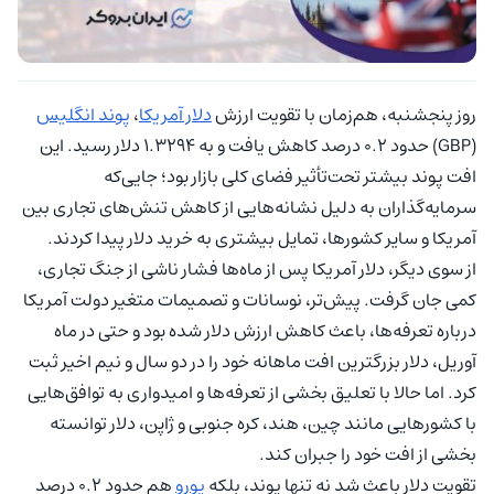
روز پنجشنبه، هم‌زمان با تقویت ارزش
دلار آمریکا
،
پوند انگلیس
(GBP) حدود ۰.۲ درصد کاهش یافت و به ۱.۳۲۹۴ دلار رسید. این
افت پوند بیشتر تحت‌تأثیر فضای کلی بازار بود؛ جایی‌که
سرمایه‌گذاران به دلیل نشانه‌هایی از کاهش تنش‌های تجاری بین
آمریکا و سایر کشورها، تمایل بیشتری به خرید دلار پیدا کردند.
از سوی دیگر، دلار آمریکا پس از ماه‌ها فشار ناشی از جنگ تجاری،
کمی جان گرفت. پیش‌تر، نوسانات و تصمیمات متغیر دولت آمریکا
درباره تعرفه‌ها، باعث کاهش ارزش دلار شده بود و حتی در ماه
آوریل، دلار بزرگترین افت ماهانه خود را در دو سال و نیم اخیر ثبت
کرد. اما حالا با تعلیق بخشی از تعرفه‌ها و امیدواری به توافق‌هایی
با کشورهایی مانند چین، هند، کره جنوبی و ژاپن، دلار توانسته
بخشی از افت خود را جبران کند.
تقویت دلار باعث شد نه تنها پوند، بلکه
یورو
هم حدود ۰.۲ درصد