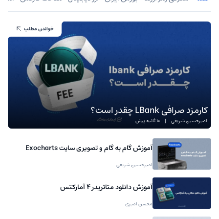
خواندن مطلب
کارمزد صرافی LBank چقدر است؟
امیرحسین شریفی
|
10 ثانیه پیش
آموزش گام به گام و تصویری سایت Exocharts
امیرحسین شریفی
آموزش دانلود متاتریدر 4 آمارکتس
محسن امیری