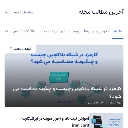
آخرین مطالب مجله
مشاهده همه
همه
معرفی رمز ارزها
بورس ایران
ارز دیجیتال
مقالات فارکس
آموز
خواندن مطلب
کارمزد در شبکه بلاکچین چیست و چگونه محاسبه می
شود؟
پریا اکبری
|
18 ساعت پیش
آموزش ثبت نام و احراز هویت در ایرانیکارت |
iranicard