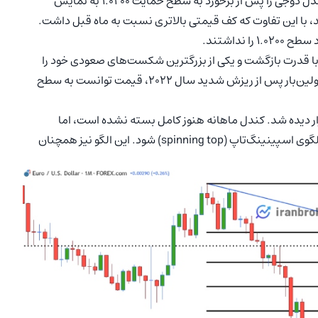
اما از ماه ژانویه، بازار شاهد تغییراتی بود. نمودار ماهانه، یک کندل دوجی را پس از برخورد به سطح حمایت 1.0200 به نمایش
، با این تفاوت که کف قیمتی بالاتری نسبت به ماه قبل داشت.
نداشتند.
 قدرت بازگشت و یکی از بزرگترین شکست‌های صعودی خود را
ثبت کرد. این روند صعودی در ماه آوریل نیز ادامه یافت و برای اولین‌بار پس از ریزش شدید سال 2022، قیمت توانست به سطح
ازار دیده شد. کندل ماهانه هنوز کامل بسته نشده است، اما
باتوجه‌به شکل فعلی آن، احتمال دارد به‌جای دوجی، شبیه به الگوی اسپینینگ‌تاپ (spinning top) شود. این الگو نیز همچنان