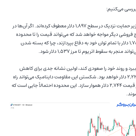
بررسی می‌کنیم:
فروشندگان درحال‌حاضر تمرکز خود را بر روی کاهش قیمت به زیر حمایت نزدیک در سطح ۱,۸۹۷ دلار معطوف کرده‌اند. اگر آن‌ها در
ارز ETH/USDT احتمالاً با یک موج فروشی دیگر مواجه خواهد شد که می‌تواند قیمت را تا محدوده
۱,۷۵۰ دلار کاهش دهد. انتظار می‌رود که خریداران در سطح ۱,۷۵۰ دلار با تمام توان خود به دفاع بپردازند، چرا که بسته شدن
به سقوط اتریوم تا مرز ۱,۵۳۷ دلار شود.
ر ببرد و روند خود را صعودی کند، اولین نشانه جدی برای کاهش
فشار فروش، عبور از میانگین متحرک نمایی ۲۰ روزه در سطح ۲,۲۲۱ دلار خواهد بود. شکستن این مقاومت داینامیک می‌تواند راه
را برای رالی صعودی به سمت میانگین متحرک ساده ۵۰ روزه در قیمت ۲,۷۴۴ دلار هموار سازد. این محدوده احتمالاً جایی است که
وند.