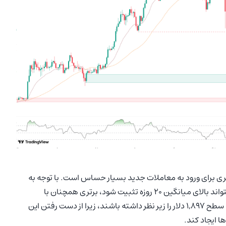
یری برای ورود به معاملات جدید بسیار حساس است. با توجه به
ریجکت شدن‌های مکرر در سطح ۲,۱۱۱ دلار، تا زمانی که قیمت نتواند بالای میانگین ۲۰ روزه تثبیت شود، برتری همچنان با
فروشندگان است. معامله‌گران باید به دقت واکنش قیمت به سطح ۱,۸۹۷ دلار را زیر نظر داشته باشند، زیرا از دست رفتن این
ا ایجاد کند.