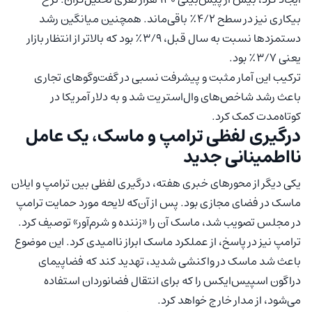
بیکاری نیز در سطح ۴/۲٪ باقی‌ماند. همچنین میانگین رشد
دستمزدها نسبت به سال قبل، ۳/۹٪ بود که بالاتر از انتظار بازار
یعنی ۳/۷٪ بود.
ترکیب این آمار مثبت و پیشرفت نسبی در گفت‌وگوهای تجاری
باعث رشد شاخص‌های وال‌استریت شد و به دلار آمریکا در
کوتاه‌مدت کمک کرد.
درگیری لفظی ترامپ و ماسک، یک عامل
نااطمینانی جدید
یکی دیگر از محورهای خبری هفته، درگیری لفظی بین ترامپ و ایلان
ماسک در فضای مجازی بود. پس از آن‌که لایحه مورد حمایت ترامپ
در مجلس تصویب شد، ماسک آن را «زننده و شرم‌آور» توصیف کرد.
ترامپ نیز در پاسخ، از عملکرد ماسک ابراز ناامیدی کرد. این موضوع
باعث شد ماسک در واکنشی شدید، تهدید کند که فضاپیمای
دراگون اسپیس‌ایکس را که برای انتقال فضانوردان استفاده
می‌شود، از مدار خارج خواهد کرد.