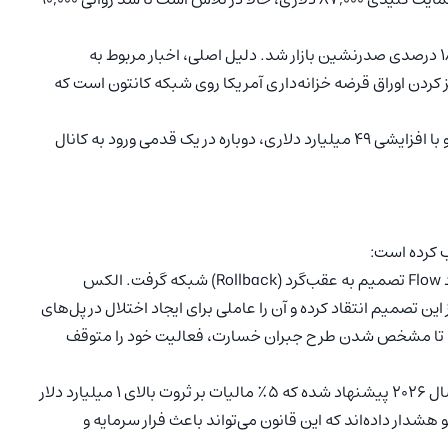
این توکن با جهشی ۱۸ درصدی صدرنشین بازار شد. دلیل اصلی، اخبار مربوط به
دپوزیتوری تراست» (DTCC) در توکنایز کردن اوراق قرضه خزانه‌داری آمریکا روی شبکه کانتون است که
ارزش کل بازار کریپتو با افزایشی ۴۹ میلیارد دلاری، دوباره در یک قدمی ورود به کانال
ب کرده است:
پس از یک هک ۳.۹ میلیون دلاری، بنیاد Flow تصمیم به عقب‌گرد (Rollback) شبکه گرفت. الکس
Alex)، بنیان‌گذار deBridge، به شدت از این تصمیم انتقاد کرده و آن را عاملی برای ایجاد اختلال در پل‌های
استه تا مشخص شدن طرح جبران خسارت، فعالیت خود را متوقف
طرح مالیاتی جدیدی برای سال ۲۰۲۶ پیشنهاد شده که ۵٪ مالیات بر ثروت بالای ۱ میلیارد دلار
شدار داده‌اند که این قانون می‌تواند باعث فرار سرمایه و