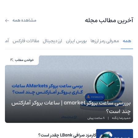
آخرین مطالب مجله
مشاهده همه
همه
معرفی رمز ارزها
بورس ایران
ارز دیجیتال
مقالات فارکس
آموز
خواندن مطلب
برررسی ساعت بروکر amarket | ساعات بروکر آمارکتس
چند است؟
حمیدرضا زنگنه
|
8 ساعت پیش
کارمزد صرافی LBank چقدر است؟