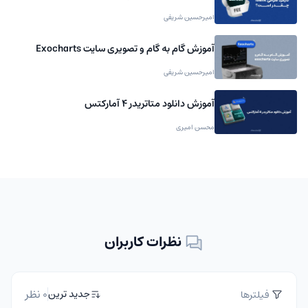
امیرحسین شریفی
آموزش گام به گام و تصویری سایت Exocharts
امیرحسین شریفی
آموزش دانلود متاتریدر 4 آمارکتس
محسن امیری
نظرات کاربران
0 نظر
جدید ترین
فیلترها