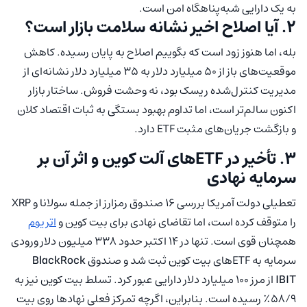
به یک دارایی شبه‌پناهگاه امن است.
۲. آیا اصلاح اخیر نشانه سلامت بازار است؟
بله، اما هنوز زود است که بگوییم اصلاح به پایان رسیده. کاهش
موقعیت‌های باز از ۵۰ میلیارد دلار به ۳۵ میلیارد دلار نشانه‌ای از
مدیریت کنترل‌شده ریسک بود، نه وحشت فروش. ساختار بازار
اکنون سالم‌تر است، اما تداوم بهبود بستگی به ثبات اقتصاد کلان
و بازگشت جریان‌های مثبت ETF دارد.
۳. تأخیر در ETFهای آلت کوین و اثر آن بر
سرمایه نهادی
تعطیلی دولت آمریکا بررسی ۱۶ صندوق رمزارز از جمله سولانا و XRP
را متوقف کرده است، اما تقاضای نهادی برای بیت کوین و
اتریوم
همچنان قوی است. تنها در ۱۴ اکتبر حدود ۳۳۸ میلیون دلار ورودی
سرمایه به ETFهای بیت کوین ثبت شد و صندوق
BlackRock
IBIT
از مرز ۱۰۰ میلیارد دلار دارایی عبور کرد. تسلط بیت کوین نیز به
۵۸/۹٪ رسیده است. بنابراین، اگرچه تمرکز فعلی نهادها روی بیت