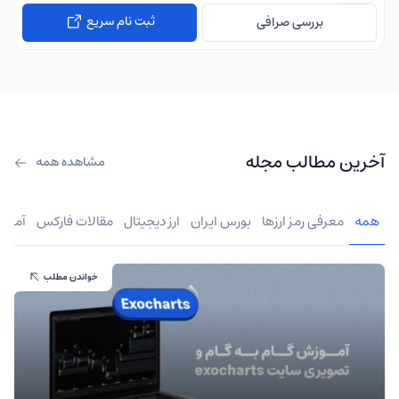
ثبت نام سریع
بررسی صرافی
آخرین مطالب مجله
مشاهده همه
همه
معرفی رمز ارزها
بورس ایران
ارز دیجیتال
مقالات فارکس
آموز
خواندن مطلب