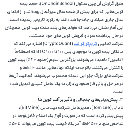
طبق گزارش آن‌چین سکول (OnChainSchool)، حجم بیت
کوین‌هایی که برای بیش از هفت سال غیرفعال بوده‌اند و از ابتدای
سال جاری میلادی جابه‌جا شده‌اند، به رکورد تاریخی رسیده است.
این آمار نشان می‌دهد که هولدرهای بلندمدت بیت کوین همچنان
در حال برداشت سود و فروش کوین‌های خود هستند.
شرکت تحلیلی
کریپتو کوانت
(CryptoQuant) اشاره می‌کند که
مالکان بیت کوین با موجودی بین ۱۰۰ تا ۱۰۰۰ BTC که اصطلاحاً
«دلفین» نامیده می‌شوند، بزرگترین سهم (حدود ۲۶٪) بیت کوین
را کنترل می‌کنند. باتوجه‌‌به اینکه نهادهایی مانند ETFها و
شرکت‌های بزرگ جزو این دسته محسوب می‌شوند، فعالیت آن‌ها
در مراحل پایانی فاز صعودی بازار، به یک عامل کلیدی تبدیل شده
است.
۳. پیش‌بینی‌های جنجالی و تأثیر بر آلت کوین‌ها
تام لی (Tom Lee)، مدیرعامل شرکت بیت‌ماین (BitMine)،
پیش‌بینی کرده است که در صورت وقوع یک اصلاح قابل‌توجه در
شاخص سهام S&P 500 آمریکا، قیمت بیت کوین می‌تواند تا ۵۰٪