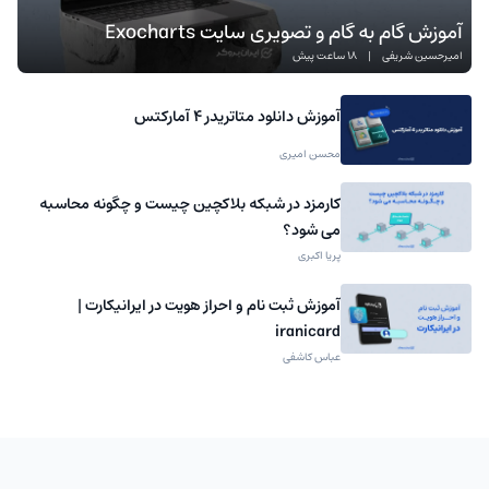
آموزش گام به گام و تصویری سایت Exocharts
امیرحسین شریفی
|
18 ساعت پیش
آموزش دانلود متاتریدر 4 آمارکتس
محسن امیری
کارمزد در شبکه بلاکچین چیست و چگونه محاسبه
می شود؟
پریا اکبری
آموزش ثبت نام و احراز هویت در ایرانیکارت |
iranicard
عباس کاشفی