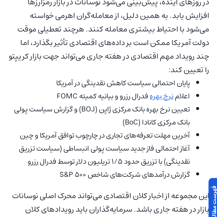
در روزهای آینده، پیش‌بینی می‌شود نوسانات در بازار رمزارزها
افزایش یابد. به همین دلیل، از معامله‌گران اهرمی خواسته
می‌شود با احتیاط بیشتری معامله کنند. هرچند تعطیلی موقت
دولت آمریکا ممکن است بر داده‌های اقتصادی تأثیر بگذارد، اما
چند رویداد مهم اقتصادی در هفته جاری می‌تواند جهت بازار کریپتو
را تعیین کند:
پایان احتمالی سیاست کاهش نقدینگی در آمریکا
اعلام
نرخ بهره
فدرال رزرو و بیانیه کمیته FOMC
تعیین نرخ بهره بانک مرکزی ژاپن (BOJ) و گزارش سیاست پولی
بانک مرکزی کانادا (BoC)
آخرین مهلت تعرفه‌های تجاری در چارچوب توافق آمریکا و چین
آغاز احتمالی فاز جدید سیاست پولی انبساطی (سیاست تزریق
نقدینگی) با تزریق حدود ۱/۵ تریلیون دلار توسط فدرال رزرو
گزارش درآمدهای شرکت‌های شاخص S&P 500
 مطالب این مقاله
این مجموعه از اخبار کلان اقتصادی می‌تواند محرک اصلی نوسانات
بازار در هفته جاری باشد. سرمایه‌گذاران باید رویدادهای کلان