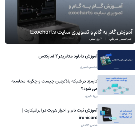
آموزش گام به گام و تصویری سایت Exocharts
امیرحسین شریفی
|
2 روز پیش
آموزش دانلود متاتریدر 4 آمارکتس
محسن امیری
کارمزد در شبکه بلاکچین چیست و چگونه محاسبه
می شود؟
پریا اکبری
آموزش ثبت نام و احراز هویت در ایرانیکارت |
iranicard
عباس کاشفی