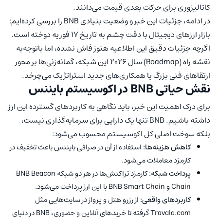
کاتالیزوری برای حرکت بعدی قیمت می‌دانند.
در ادامه، جزئیات این خبر و وضعیت بنیادی BNB را بررسی کرده‌ایم:
بازار ارزهای دیجیتال با دقت چشم به تاریخ ۱۷ فوریه دوخته است.
اگرچه جزئیات دقیق این اطلاعیه هنوز فاش نشده، اما باتوجه‌به
نقشه راه (Roadmap) سال ۲۰۲۶ این شبکه، گمانه‌زنی‌ها بر محور
ارتقاهای فنی بزرگ یا همکاری‌های جدید استراتژیک می‌چرخد.
نقش حیاتی BNB در اکوسیستم بایننس
برای درک اهمیت این خبر، باید نگاهی به کاربردهای گسترده این ارز
داشته باشیم. BNB تنها یک دارایی برای سرمایه‌گذاری نیست،
بلکه سوخت اصلی کل اکوسیستم محسوب می‌شود:
کاهش هزینه‌ها:
استفاده از آن در صرافی بایننس باعث تخفیف در
کارمزد معاملات می‌شود.
پرداخت شبکه:
کارمزد تراکنش‌ها در هر دو شبکه BNB Beacon
Chain و BNB Smart Chain با این ارز پرداخت می‌شود.
کاربردهای واقعی:
از رزرو هتل و پرواز در سایت‌هایی مثل
Travala.com گرفته تا خریدهای آنلاین و حضوری، BNB در دنیای