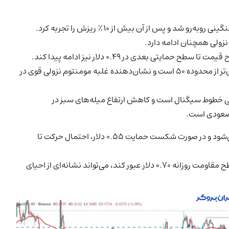
کاردانو (ADA) هفته گذشته در محدوده‌ ۰.۷۰ دلار با مقاومت سنگینی روبه‌رو شد و پس از آن بیش از ۱۰٪ ریزش را تجربه کرد.
یتی بعدی در ۰.۴۹ دلار نیز ادامه پیدا کند.
RSI درحال‌حاضر در سطح ۳۲ قرار دارد، که پایین‌تر از محدوده‌ ۵۰ است و نشان‌دهنده‌ غلبه مومنتوم نزولی قوی در
MAC) نیز در حال همگرایی خطوط سیگنال است و کاهش ارتفاع میله‌های سبز در
صعودی است.
ارزیابی می‌شود و در صورت شکست حمایت ۰.۵۵ دلار، احتمال حرکت تا
اما در سناریوی بازگشتی، در صورتی که قیمت موفق شود از سطح مقاومت روزانه ۰.۷۰ دلار عبور کند، می‌تواند نشانه‌ای از احیای