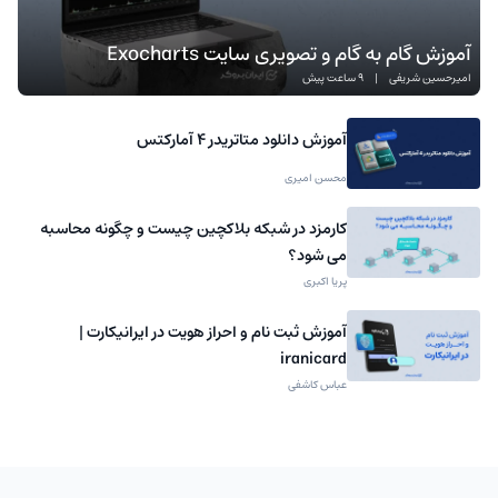
آموزش گام به گام و تصویری سایت Exocharts
امیرحسین شریفی
|
9 ساعت پیش
آموزش دانلود متاتریدر 4 آمارکتس
محسن امیری
کارمزد در شبکه بلاکچین چیست و چگونه محاسبه
می شود؟
پریا اکبری
آموزش ثبت نام و احراز هویت در ایرانیکارت |
iranicard
عباس کاشفی