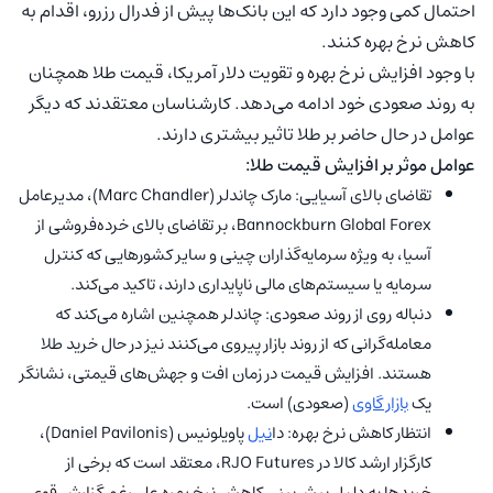
احتمال کمی وجود دارد که این بانک‌ها پیش از فدرال رزرو، اقدام به
کاهش نرخ بهره کنند.
با وجود افزایش نرخ بهره و تقویت دلار آمریکا، قیمت طلا همچنان
به روند صعودی خود ادامه می‌دهد. کارشناسان معتقدند که دیگر
عوامل در حال حاضر بر طلا تاثیر بیشتری دارند.
عوامل موثر بر افزایش قیمت طلا:
تقاضای بالای آسیایی: مارک چاندلر (Marc Chandler)، مدیرعامل
Bannockburn Global Forex، بر تقاضای بالای خرده‌فروشی از
آسیا، به ویژه سرمایه‌گذاران چینی و سایر کشورهایی که کنترل
سرمایه یا سیستم‌های مالی ناپایداری دارند، تاکید می‌کند.
دنباله روی از روند صعودی: چاندلر همچنین اشاره می‌کند که
معامله‌گرانی که از روند بازار پیروی می‌کنند نیز در حال خرید طلا
هستند. افزایش قیمت در زمان افت و جهش‌های قیمتی، نشانگر
یک
بازار گاوی
(صعودی) است.
انتظار کاهش نرخ بهره: دا
نیل
پاویلونیس (Daniel Pavilonis)،
کارگزار ارشد کالا در RJO Futures، معتقد است که برخی از
خریدها به دلیل پیش‌بینی کاهش نرخ بهره علی‌رغم گزارش قوی