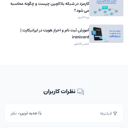
کارمزد در شبکه بلاکچین چیست و چگونه محاسبه
می شود؟
پریا اکبری
آموزش ثبت نام و احراز هویت در ایرانیکارت |
iranicard
عباس کاشفی
نظرات کاربران
0 نظر
جدید ترین
فیلترها