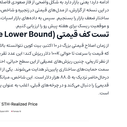
ادامه دارد؛ یعنی بازار دارد به شکل واضحی از فاز صعودی فاصله
در این نسخه از گزارش، از مدل‌های قیمتی در زنجیره و شاخص‌ه
ساختار ضعف بازار را بسنجیم. سپس به داده‌های بازار اسپات، 
و موقعیت ریسک برای هفته پیش رو را ارزیابی کنیم.
تست کف قیمتی (Testing the Lower Bound)
از زمان اصلاح قیمتی بزرگ در ۱۰ اکتبر، 
که قیمت با سرعت تا حوالی 100K دلار ریزش کند؛ این عدد تقریباً 11٪ پایین‌تر از این سطح کلیدی در 112.5K دلار است.
از نظر تاریخی، چنین ریزش‌های عمیقی از این سطح حیاتی، احت
سمت حمایت‌های ساختاری پایین‌تر هدایت می‌شوند. یکی از ای
درحال‌حاضر نزدیک به ۸۸.۵ هزار دلار است. 
قدیمی) را دنبال می‌کند و در چرخه‌های قبلی، اغلب به عنوان
است.