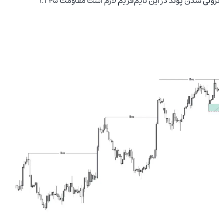
در مقابل احتمال رخ دادن سناریوی نزولی نیز وجود دارد؛ برای نزولی شدن پوند در این تایم‌فریم لازم است مقاومت ۱.۲۴۵