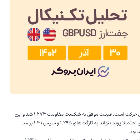
در روندی صعودی در حال حرکت است. قیمت موفق به شکست مقاومت ۱.۲۷۳ شد و این
شکست احتمال صعود بیشتر برای پوند را افزایش داد. بنابراین احتمالا پوند بتواند به تارگت‌های ۱.۲۹۵ و سپس ۱.۳۱ برسد.