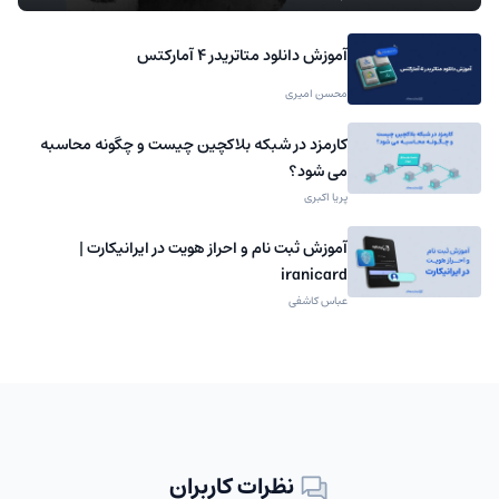
آموزش دانلود متاتریدر 4 آمارکتس
محسن امیری
کارمزد در شبکه بلاکچین چیست و چگونه محاسبه
می شود؟
پریا اکبری
آموزش ثبت نام و احراز هویت در ایرانیکارت |
iranicard
عباس کاشفی
نظرات کاربران