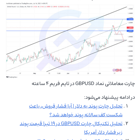
چارت معاملاتی نماد GBPUSD در تایم فریم 4 ساعته
در ادامه پیشنهاد می‌شود:
تحلیل چارت پوند به دلار | آیا فشار فروش، باعث
شکست کف سالانه پوند خواهد شد؟
تحلیل تکنیکال چارت GBPUSD در ۱۹ تیر| قیمت پوند
زیر فشار دلار آمریکا