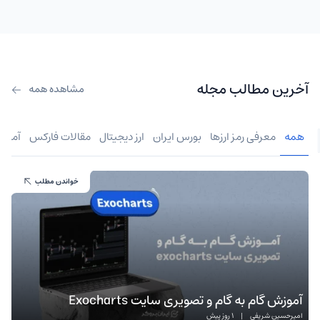
آخرین مطالب مجله
مشاهده همه
همه
معرفی رمز ارزها
بورس ایران
ارز دیجیتال
مقالات فارکس
آموز
خواندن مطلب
آموزش گام به گام و تصویری سایت Exocharts
امیرحسین شریفی
|
1 روز پیش