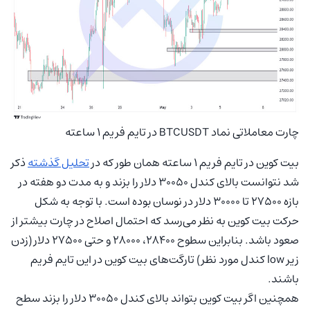
چارت معاملاتی نماد BTCUSDT در تایم فریم 1 ساعته
بیت کوین در تایم فریم 1 ساعته همان طور که در
تحلیل گذشته
ذکر
شد نتوانست بالای کندل 30050 دلار را بزند و به مدت دو هفته در
بازه 27500 تا 30000 دلار در نوسان بوده است. با توجه به شکل
حرکت بیت کوین به نظر می‌رسد که احتمال اصلاح در چارت بیشتر از
صعود باشد. بنابراین سطوح 28400، 28000 و حتی 27500 دلار (زدن
زیر low کندل مورد نظر) تارگت‌های بیت کوین در این تایم فریم
باشند.
همچنین اگر بیت کوین بتواند بالای کندل 30050 دلار را بزند سطح