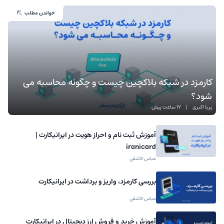
خواندن مطلب
کارمزد در شبکه بلاکچین چیست و چگونه محاسبه می
شود؟
پریا اکبری
|
17 ساعت پیش
آموزش ثبت نام و احراز هویت در ایرانیکارت |
iranicard
عباس کاشفی
بررسی کارمزد، واریز و برداشت در ایرانیکارت
عباس کاشفی
آموزش خرید و فروش ارز دیجیتال در ایرانیکارت