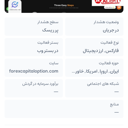
وضعیت هشدار
سطح هشدار
در جریان
پر ریسک
نوع فعالیت
بستر فعالیت
فارکس, ارز دیجیتال
در بستر وب
حوزه فعالیت
سایت
ایران, اروپا, امریکا, خاورمیانه, حوزه خلیج فارس, شرق آسیا
forexcapitaloption.com
شبکه های اجتماعی
برآورد سرمایه در گردش
—
—
منابع
—