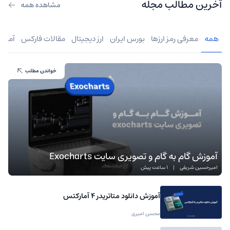
آخرین مطالب مجله
مشاهده همه
همه
معرفی رمز ارزها
بورس ایران
ارز دیجیتال
مقالات فارکس
آموز
خواندن مطلب
آموزش گام به گام و تصویری سایت Exocharts
امیرحسین شریفی
|
1 ساعت پیش
آموزش دانلود متاتریدر 4 آمارکتس
محسن امیری