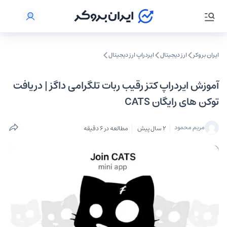
ایران بروکر
ارز دیجیتال
ایردراپ ارز دیجیتال
آموزش ایردراپ کتز رقیب ربات تلگرامی داگز | دریافت
توکن های رایگان CATS
مریم محمود
2 سال پیش
مطالعه در 6 دقیقه