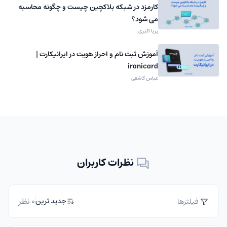
کارمزد در شبکه بلاکچین چیست و چگونه محاسبه
می شود؟
پریا اکبری
آموزش ثبت نام و احراز هویت در ایرانیکارت |
iranicard
عباس کاشفی
نظرات کاربران
0 نظر
جدید ترین
فیلترها