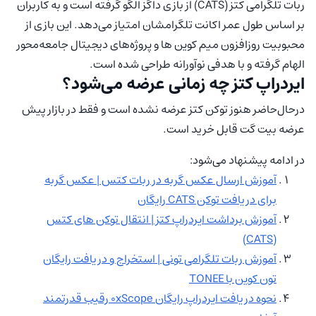
ربات تلگرامی کتز (CATS) از بازی داگز الگو گرفته است و به کاربران
بر اساس طول عمر اکانت تلگرامشان امتیاز می‌دهد. این بازی از
محبوبیت روزافزون میم کوین ها و پروژه‌های دیجیتال جامعه‌محور
الهام گرفته و با هدفی نوآورانه طراحی شده است.
ایردراپ کتز چه زمانی عرضه می‌شود؟
درحال‌حاضر هنوز توکن کتز عرضه نشده است و فقط در بازار پیش
عرضه بیت گت قابل خرید است.
در ادامه پیشنهاد می‌شود:
آموزش ارسال عکس گربه در ربات کتس | عکس گربه
برای دریافت توکن CATS رایگان
آموزش برداشت ایردراپ کتز | انتقال توکن های کتس
(CATS)
آموزش ربات تلگرامی تونی | استخراج و دریافت رایگان
تون کوین با TONEE
نحوه دریافت ایردراپ رایگان 0xScope رقیب قدرتمند