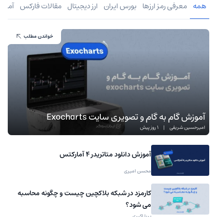
همه
معرفی رمز ارزها
بورس ایران
ارز دیجیتال
مقالات فارکس
آموز
خواندن مطلب
آموزش گام به گام و تصویری سایت Exocharts
امیرحسین شریفی
|
1 روز پیش
آموزش دانلود متاتریدر 4 آمارکتس
محسن امیری
کارمزد در شبکه بلاکچین چیست و چگونه محاسبه
می شود؟
پریا اکبری