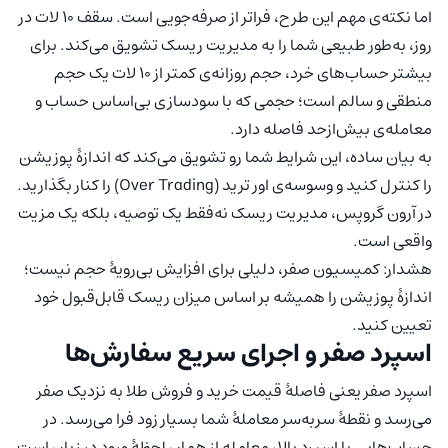
اما نکته‌ی مهم این طرح، فراتر از صرفه‌جویی است. سقف ۱۰ لات در
روز، به‌طور طبیعی شما را به مدیریت ریسک تشویق می‌کند. برای
بیشتر حساب‌های خرد، حجم روزانه‌ی کمتر از ۱۰ لات یک حجم
منطقی و سالم است؛ حجمی که با سودسازی بی‌اساس حساب و
معامله‌ی بیش‌ازحد فاصله دارد.
به بیان ساده، این شرایط شما رو تشویق می‌کند که اندازهٔ پوزیشن
را کنترل کنید و وسوسه‌ی اور ترید (Over Trading) را کنار بگذارید.
در آرون گروپس، مدیریت ریسک نه‌فقط یک توصیه، بلکه یک مزیت
واقعی است.
هشدار: کمیسیون صفر، دلیلی برای افزایش بی‌رویهٔ حجم نیست؛
اندازهٔ پوزیشن را همیشه بر اساس میزان ریسک قابل‌قبول خود
تعیین کنید.
اسپرد صفر و اجرای سریع سفارش‌ها
اسپرد صفر یعنی فاصلهٔ قیمت خرید و فروش طلا به نزدیک صفر
می‌رسد و نقطهٔ سربه‌سر معاملهٔ شما بسیار زود فرا می‌رسد. در
حساب‌هایی با اسپرد بالا، معامله از همان لحظهٔ ورود در زیان است