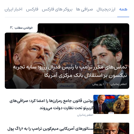
همه
ارز دیجیتال
صرافی ها
بروکر های فارکس
فارکس
اخبار ایران
خواندن مطلب
تماس‌های مکرر ترامپ با رئیس فدرال رزرو؛ سایه تجربه
نیکسون بر استقلال بانک مرکزی آمریکا
اعظم زمانیان
|
1 روز پیش
پوتین قانون جامع رمزارزها را امضا کرد؛ صرافی‌های
کریپتو تحت نظارت دولت می‌روند
اعظم زمانیان
سناتورهای آمریکایی میم‌کوین ترامپ را به «راگ‌ پول