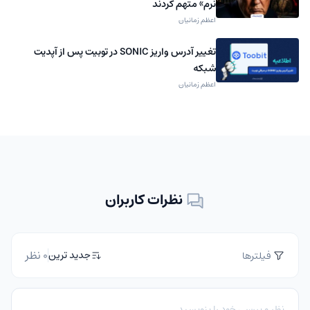
نرم» متهم کردند
اعظم زمانیان
تغییر آدرس واریز SONIC در توبیت پس از آپدیت
شبکه
اعظم زمانیان
نظرات کاربران
0 نظر
جدید ترین
فیلترها