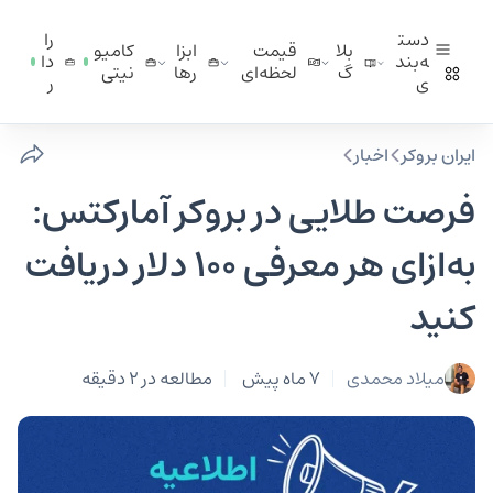
دست
را
بلا
قیمت
ابزا
کامیو
ه‌بند
دا
گ
لحظه‌ای
ر‌ها
نیتی
ی
ر
ایران بروکر
اخبار
فرصت طلایی در بروکر آمارکتس:
به‌ازای هر معرفی ۱۰۰ دلار دریافت
کنید
میلاد محمدی
7 ماه پیش
مطالعه در 2 دقیقه