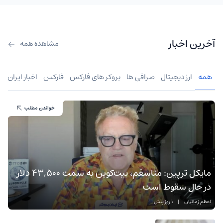
آخرین اخبار
مشاهده همه
همه
ارز دیجیتال
صرافی ها
بروکر های فارکس
فارکس
اخبار ایران
خواندن مطلب
مایکل ترپین: متاسفم، بیت‌کوین به سمت ۴۳,۵۰۰ دلار
در حال سقوط است
اعظم زمانیان
|
1 روز پیش