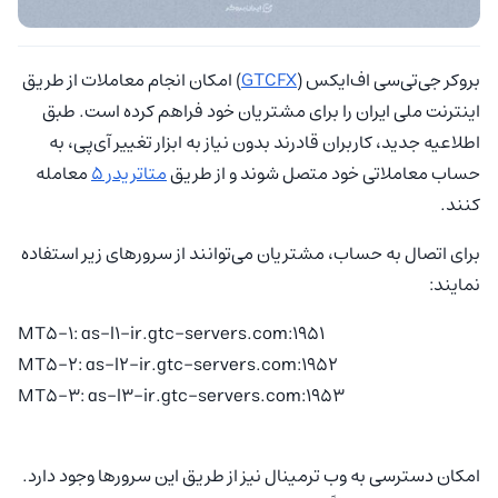
بروکر جی‌تی‌سی اف‌ایکس (
GTCFX
) امکان انجام معاملات از طریق
اینترنت ملی ایران را برای مشتریان خود فراهم کرده است. طبق
اطلاعیه جدید، کاربران قادرند بدون نیاز به ابزار تغییر آی‌پی، به
حساب معاملاتی خود متصل شوند و از طریق
متاتریدر ۵
معامله
کنند.
برای اتصال به حساب، مشتریان می‌توانند از سرورهای زیر استفاده
نمایند:
MT5-1: as-l1-ir.gtc-servers.com:1951
MT5-2: as-l2-ir.gtc-servers.com:1952
MT5-3: as-l3-ir.gtc-servers.com:1953
امکان دسترسی به وب ترمینال نیز از طریق این سرورها وجود دارد.