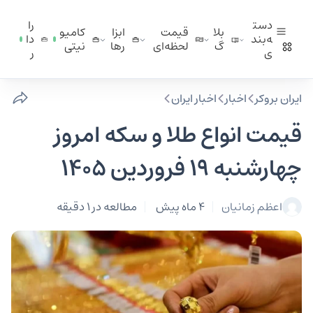
دست
را
بلا
قیمت
ابزا
کامیو
ه‌بند
دا
گ
لحظه‌ای
ر‌ها
نیتی
ی
ر
ایران بروکر
اخبار
اخبار ایران
قیمت انواع طلا و سکه امروز
چهارشنبه 19 فروردین 1405
اعظم زمانیان
4 ماه پیش
مطالعه در 1 دقیقه