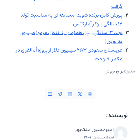
گرفت
پورش کاین برنده شوید! مسابقه‌ای به مناسبت تولد
۱۷ سالگی بروکر آمارکتس
تولد ۱۳ سالگی ریپل همزمان با انتقال مرموز میلیون‌
ها توکن!
عربستان سعودی ۲۵۳ میلیون دلار از پروژه اُم‌القرى در
مکه را فروخت
منبع:
ایران بروکر
نویسنده :
امیرحسین ملک‌پور
تعداد پست ها: 2401