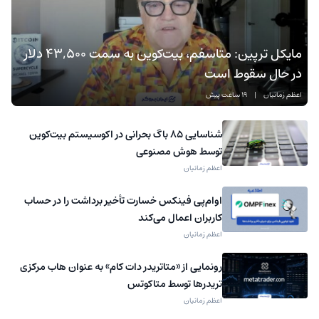
مایکل ترپین: متاسفم، بیت‌کوین به سمت ۴۳,۵۰۰ دلار
در حال سقوط است
اعظم زمانیان
|
19 ساعت پیش
شناسایی ۸۵ باگ بحرانی در اکوسیستم بیت‌کوین
توسط هوش مصنوعی
اعظم زمانیان
اوام‌پی فینکس خسارت تأخیر برداشت را در حساب
کاربران اعمال می‌کند
اعظم زمانیان
رونمایی از «متاتریدر دات کام» به عنوان هاب مرکزی
تریدرها توسط متاکوتس
اعظم زمانیان