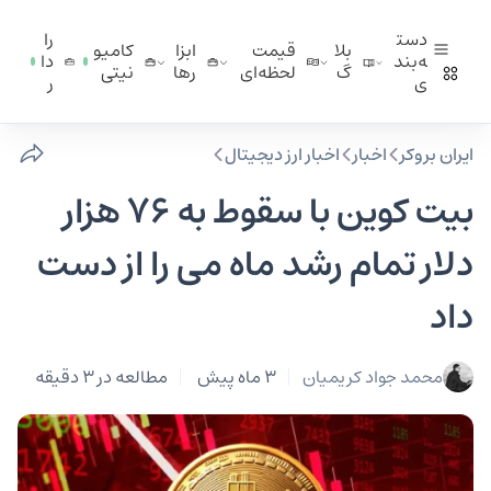
دست
را
بلا
قیمت
ابزا
کامیو
ه‌بند
دا
گ
لحظه‌ای
ر‌ها
نیتی
ی
ر
ایران بروکر
اخبار
اخبار ارز دیجیتال
بیت کوین با سقوط به ۷۶ هزار
دلار تمام رشد ماه می را از دست
داد
محمد جواد کریمیان
3 ماه پیش
مطالعه در 3 دقیقه