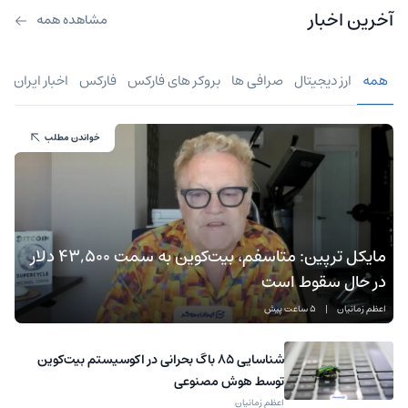
آخرین اخبار
مشاهده همه
همه
ارز دیجیتال
صرافی ها
بروکر های فارکس
فارکس
اخبار ایران
خواندن مطلب
مایکل ترپین: متاسفم، بیت‌کوین به سمت ۴۳,۵۰۰ دلار
در حال سقوط است
اعظم زمانیان
|
5 ساعت پیش
شناسایی ۸۵ باگ بحرانی در اکوسیستم بیت‌کوین
توسط هوش مصنوعی
اعظم زمانیان