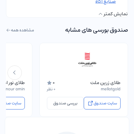
صنایع آگاه
نمایش کمتر
صندوق بورسی های مشابه
مشاهده همه
طلای زرین ملت
0
طلای نور امی
mellatgold
0 نظر
ala nour amin
سایت صندوق
بررسی صندوق
سایت صندوق