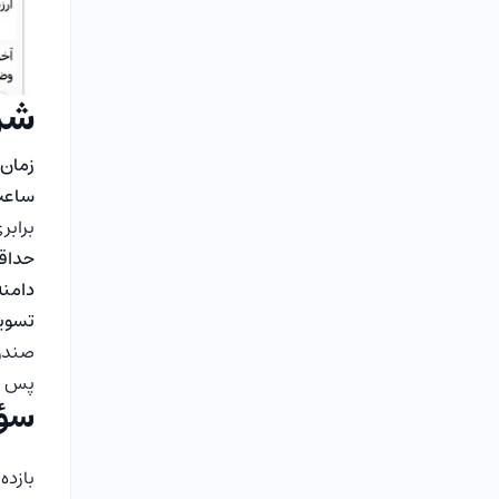
شرای
زمان 
ساعت
برابر
حداقل
دامنه
تسوی
صندوق
پس از
سؤا
بازده