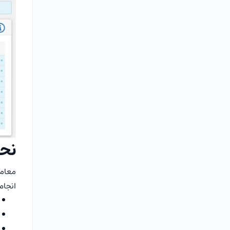
نح
معامل
انجام