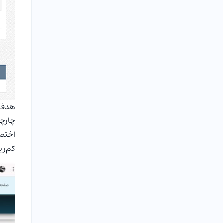
هدف ا
اختصا
کم‌ری