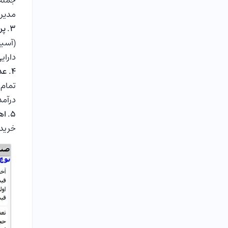
جمله
مدیری
۳. پرهیز از تمرکز بیش‌ازحد دارایی‌ها
(آسیب
دارای
۴. عدم پرداخت سود نقدی
تمام 
درآمد
۵. اهمیت بررسی NAV ابطال
خرید 