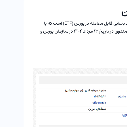
ن
صندوق سرمایه‌گذاری بخشی صنایع ثروت آفرین یکی از صندوق‌های سهامی ـ بخشی قابل معامله در بورس (ETF) است که با
رویکردی متمرکز بر صنعت شیمیایی و پتروشیمی کشور فعالیت می‌کند. این صندوق در تاریخ 13 مرداد ۱۴۰۴ در سازمان بورس و