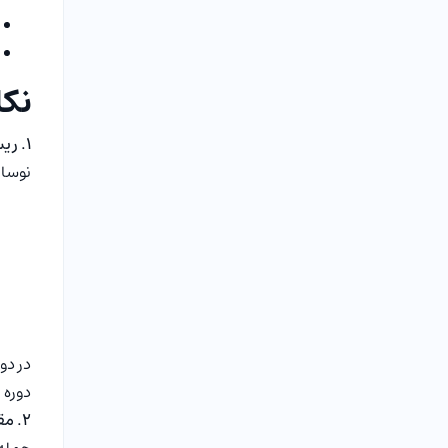
نکا
۱. ریسک متمرکز بر صنعت شیمیایی
نوسان
در دو
دوره 
۲. مقایسه عملکرد با سایر صندوق‌های رقیب