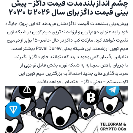
چشم‌ انداز بلندمدت قیمت داگز – پیش‌
بینی‌ قیمت داگز برای سال 2026 تا 2030
پیش‌بینی بلندمدت قیمت داگز نشان می‌دهد که این پروژه جایگاه
خود را به عنوان مهم‌ترین و ارزشمندترین میم کوین در شبکه تون
تثبیت خواهد کرد. مارکت کپ داگز در حال حاضر 150 برابر از دومین
میم کوین ارزشمند این شبکه یعنی Povel Durev بیشتر است،
بنابراین رقیبان کمی وجود دارند که بتوانند جای داگز را بگیرند.
با جریان یافتن سرمایه به شبکه تون، بخش قابل توجهی از
سرمایه‌گذاری‌های جدید احتمالاً به بزرگترین میم کوین این
اکوسیستم – یعنی داگز – اختصاص خواهد یافت.