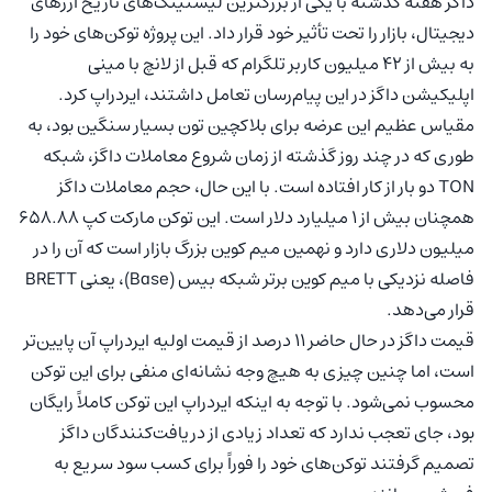
داگز هفته گذشته با یکی از بزرگترین لیستینگ‌های تاریخ ارزهای
دیجیتال، بازار را تحت تأثیر خود قرار داد. این پروژه توکن‌های خود را
به بیش از 42 میلیون کاربر تلگرام که قبل از لانچ با مینی‌
اپلیکیشن داگز در این پیام‌رسان تعامل داشتند، ایردراپ کرد.
مقیاس عظیم این عرضه برای بلاکچین تون بسیار سنگین بود، به
طوری که در چند روز گذشته از زمان شروع معاملات داگز، شبکه
TON دو بار از کار افتاده است. با این حال، حجم معاملات داگز
همچنان بیش از 1 میلیارد دلار است. این توکن مارکت کپ 658.88
میلیون دلاری دارد و نهمین میم کوین بزرگ بازار است که آن را در
فاصله نزدیکی با میم کوین برتر شبکه بیس (Base)، یعنی BRETT
قرار می‌دهد.
قیمت داگز در حال حاضر 11 درصد از قیمت اولیه ایردراپ آن پایین‌تر
است، اما چنین چیزی به هیچ وجه نشانه‌ای منفی برای این توکن
محسوب نمی‌شود. با توجه به اینکه ایردراپ این توکن کاملاً رایگان
بود، جای تعجب ندارد که تعداد زیادی از دریافت‌کنندگان داگز
تصمیم گرفتند توکن‌های خود را فوراً برای کسب سود سریع به