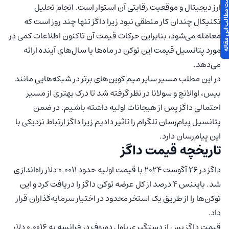
 مطالب این مقاله
ارز دیجیتال و موقعیت رقابتی آن استوار است. انجام تحلیل
تکنیکال چندان کار منطقی نبود زیرا داگز تنها چند روز است که
معامله می‌شود، بنابراین حرکات قیمت آن تاکنون اطلاعات کمی در
مورد پتانسیل قیمت این توکن در ماه‌ها یا سال‌های آینده ارائه
می‌دهد.
در این مطلب مسیر سایر میم کوین‌های برتر در شبکه‌هایی مانند
بیس، اوالانچ و سولانا در نظر گرفته شد تا درک بهتری از مسیر
احتمالی داگز پس از هیجانات اولیه داشته باشیم. در ضمن
پتانسیل پیام‌رسان تلگرام را تاثیر دادیم زیرا داگز ارتباط نزدیکی با
این پیام‌رسان دارد.
تاریخچه قیمت داگز
داگز در 26 آگوست 2024 با قیمت اولیه حدود 0.0011 دلار راه‌اندازی
شد. بایننس 4 درصد از کل عرضه توکن داگز را دریافت کرد و این
توکن‌ها را از طریق یک استخر ‌محدود در اختیار سرمایه‌گذاران قرار
داد.
قیمت داگز پس از دستگیری پاول دوروف در فرانسه به 0.0016 دلار