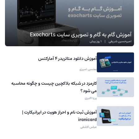
آموزش گام به گام و تصویری سایت Exocharts
امیرحسین شریفی
|
1 روز پیش
آموزش دانلود متاتریدر 4 آمارکتس
محسن امیری
کارمزد در شبکه بلاکچین چیست و چگونه محاسبه
می شود؟
پریا اکبری
آموزش ثبت نام و احراز هویت در ایرانیکارت |
iranicard
عباس کاشفی