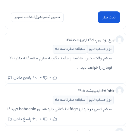
ثبت نظر
تصویر ضمیمه
ایرج یزدان پناه
۲۹ اردیبهشت ۱۴۰۵
نوع حساب: لایو
سابقه: صفر تا سه ماه
سلام وقت بخیر ، خلاصه و مفید بگم،به نظرم متاسفانه دلار ۲۰۰
تومان را خواهد دید...
پاسخ دادن
0
0
Afshin
۰۶ اردیبهشت ۱۴۰۵
نوع حساب: لایو
سابقه: صفر تا سه ماه
سلام کسی در باره ارز fdgc اطلاعاتی داره همان bobocoin قورباغا
پاسخ دادن
0
0