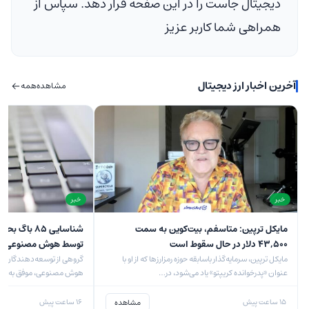
دیجیتال جاست را در این صفحه قرار دهد. سپاس از
همراهی شما کاربر عزیز
آخرین اخبار ارز دیجیتال
مشاهده
همه
خبر
خبر
مایکل ترپین: متاسفم، بیت‌کوین به سمت
شناسایی ۸۵ ب
۴۳,۵۰۰ دلار در حال سقوط است
توسط هوش مصنوعی
مایکل ترپین، سرمایه‌گذار باسابقه حوزه رمزارزها که از او با
گروهی از توسعه‌دهندگان دا
عنوان «پدرخوانده کریپتو» یاد می‌شود، در…
امنیتی…
مشاهده
۱۵ ساعت پیش
۱۶ ساعت پیش