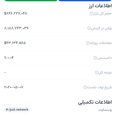
اطلاعات ارز
حجم کل بازار
$۸۴۶,۲۲۷,۰۴۸
توکن در گردش
۸,۱۸۸,۷۴۳,۰۳۶
معاملات روزانه
$۴۳,۱۳۴,۵۶۵
دامیننس
۰.۰۴ %
عرضه کل
-
تاریخ تولد جاست
۲۰۲۰-۰۵-۰۷
اطلاعات
تکمیلی
وب‌سایت
just.network/#