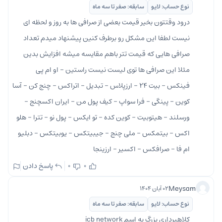
نوع حساب: لایو
سابقه: صفر تا سه ماه
درود وقتتون بخیر قیمت بعضی از صرافی ها به روز و لحظه ای
نیست لطفا این مشکل رو برطرف کنین پیشنهاد میدم تعداد
صرافی هایی که قیمت تتر باهم مقایسه میشه افزایش بدین
مثلا این صرافی ها توی لیست نیست راستین - او ام پی
فینکس - بیت ۲۴ - ارزپلاس - تبدیل - اتراکس - چنج کن - آسا
کوین - پینگی - فرا سواپ - کیف پول من - ایران اکسچنج -
ورسلند - هیتوبیت - کوین کده - تو ایکس - پول نو - تترا - هلو
اکس - بیتمکس - ملی چنج - جیبیتکس - یوبیتکس - دبلیو
ام فا - صرافکس - اکسیر - ارزینجا
پاسخ دادن
0
0
Meysam
۰۲ آبان ۱۴۰۴
نوع حساب: لایو
سابقه: صفر تا سه ماه
کلاهبرداری بزرگ به اسم icb network