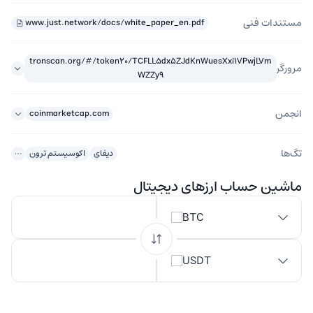
مستندات فنی
www.just.network/docs/white_paper_en.pdf
tronscan.org/#/token20/TCFLL5dx5ZJdKnWuesXxi1VPwjLVm
مرورگر
WZZy9
انجمن
coinmarketcap.com
تگ‌ها
دیفای
اکوسیستم ترون
ماشین حساب ارزهای دیجیتال
BTC
USDT