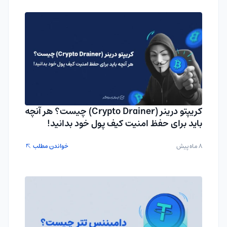
کریپتو درینر (Crypto Drainer) چیست؟ هر آنچه
باید برای حفظ امنیت کیف پول خود بدانید!
8 ماه پیش
خواندن مطلب