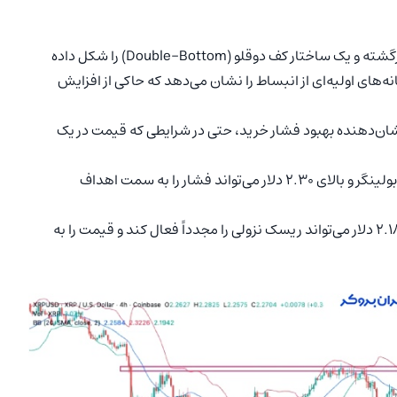
ریپل درحال‌حاضر از ناحیه تقاضای قوی بین ۲.۱۸ تا ۲.۲۰ دلار برگشته و یک ساختار کف دوقلو (Double-Bottom) را شکل داده
لینگر (Bollinger Bands) نشانه‌های اولیه‌ای از انبساط را نشان می‌دهد که حاکی از افزایش
ل افزایش است که نشان‌دهنده بهبود فشار خرید، حتی در شرایطی که قیمت در یک
حرکت پایدار بالای نوار میانی باند بولینگر و بالای ۲.۳۰ دلار می‌تواند فشار را به سمت اهداف
در مقابل، عدم موفقیت در حفظ حمایت ۲.۱۸ دلار می‌تواند ریسک نزولی را مجدداً فعال کند و قیمت را به