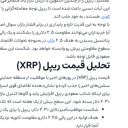
عملکرد، ریپل را از چندین آلتکوین با ارزش بازار بالا متمایز 
این ثبات نسبی باعث شده است تا ریپل توجه معامله‌گرانی را ک
کوین
هستند، به خود جلب کند.
با توجه به این قدرت تازه و پایداری در برابر فشار بازار، سوال ا
آیا خریداران می‌توانند مقاومت ۲.۵ دلاری را بشکنند و یک رالی ۱۰ تا ۱۵ درصدی را در همین هفته آغاز کنند؟
پتانسیل رسیدن به هدف ۲.۵
دلار
، در بحبوحه تحولات اقتصاد
سطوح مقاومتی پیش رو وابسته خواهد بود. شکست این سقف ک
صعودی قابل توجه باشد.
تحلیل قیمت ریپل (XRP)
سشن‌های اخیر را جذب کرده و نشان‌دهنده تقاضای قوی اسپا
برای اینکه شتاب صعودی ریپل افزایش یابد و گاوها کنترل باز
۲.۳۰ دلار بسته شود. این سطح بیش از یک هفته است که تلاش‌ها برای صعود را متوقف کرده است.
شکست موفقیت‌آمیز بالای ۲.۳۰ دلار، ریپل را برای یک رالی بالقوه ۱۰ تا ۱۵ درصدی آماده می‌کند.
آنجا قرار دارد.