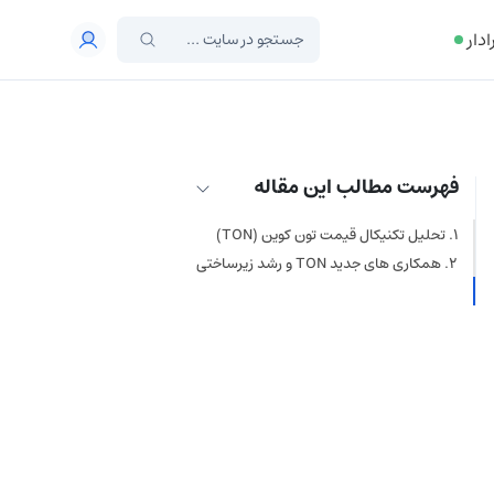
ادار
فهرست مطالب این مقاله
تحلیل تکنیکال قیمت تون کوین (TON)
همکاری‌ های جدید TON و رشد زیرساختی
گسترش کاربرد TON در اکوسیستم‌های
بلاکچینی