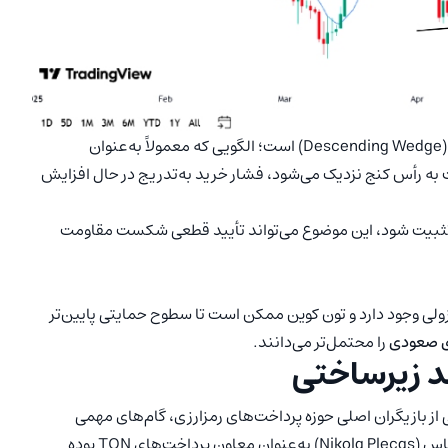
بر اساس نمودار، تون کوین در حال معامله در الگوی کنج نزولی (Descending Wedge) است؛ الگویی که معمولاً به‌عنوان
به رأس کنج نزدیک می‌شود، فشار خرید به‌تدریج در حال افزایش
واند به‌طور پایدار بالای محدوده ۳.۳۵ تا ۳.۴۰ دلار تثبیت شود، این موضوع می‌تواند تأیید قطعی شکست مقاومت
ی وجود دارد و تون کوین ممکن است تا سطوح حمایتی پایین‌تر
 صعودی
را محتمل‌تر می‌دانند.
ر مسیر تبدیل شبکه The Open Network به یکی از بازیگران اصلی حوزه پرداخت‌های رمزارزی، گام‌های مهمی
برداشته است. یکی از اقدامات کلیدی اخیر، انتصاب نیکولا پلکاس (Nikola Plecas) به‌عنوان معاون پرداخت‌های TON بوده