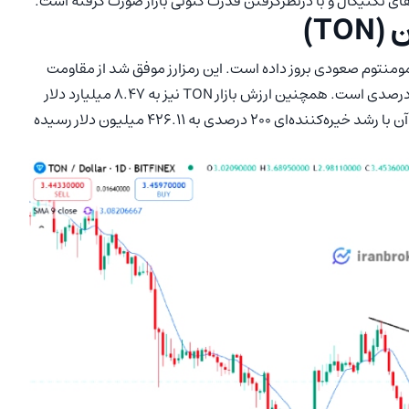
ی تکنیکال و با درنظرگرفتن قدرت کنونی بازار صورت گرفته است.
T)
ای واضحی از مومنتوم صعودی بروز داده است. این رمزارز موفق شد از مقاومت
کلیدی ۳.۳۵ دلار عبور کند که نشان‌دهنده رشد چشم‌گیر ۱۵ درصدی است. همچنین ارزش بازار TON نیز به ۸.۴۷ میلیارد دلار
افزایش یافته است؛ در همین حال، حجم معاملات ۲۴ ساعته آن با رشد خیره‌کننده‌ای ۲۰۰ درصدی به ۴۲۶.۱۱ میلیون دلار رسیده