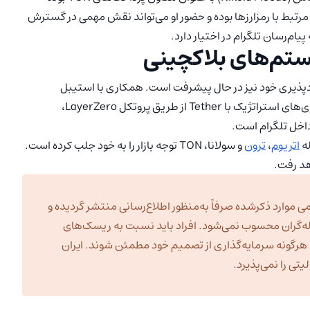
مسئول توسعه محصولات مرتبط با رمزارزها بوده و حضور او می‌تواند نقش مهمی در گسترش
زایش کاربردپذیری خود نیز در حال پیشرفت است. همکاری با استیبل
کوین‌های USDe و tsUSDe از پروژه Ethena و همچنین همکاری‌های استراتژیک با Tether از طریق پروتکل LayerZero،
اخل تلگرام است.
ه
اتریوم
،
ترون
و سولانا، TON توجه بازار را به خود جلب کرده است.
هد رفت.
ی موارد ذکرشده صرفاً به‌منظور اطلاع‌رسانی منتشر گردیده و
ه‌گران محسوب نمی‌شود. افراد باید نسبت به ریسک‌های
به هرگونه سرمایه‌گذاری از تصمیم خود مطمئن شوند. ایران
تی را نمی‌پذیرد.