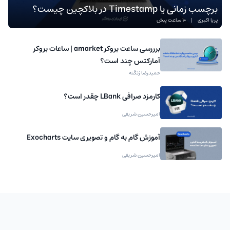
برچسب زمانی یا Timestamp در بلاکچین چیست؟
پریا اکبری
|
10 ساعت پیش
برررسی ساعت بروکر amarket | ساعات بروکر
آمارکتس چند است؟
حمیدرضا زنگنه
کارمزد صرافی LBank چقدر است؟
امیرحسین شریفی
آموزش گام به گام و تصویری سایت Exocharts
امیرحسین شریفی