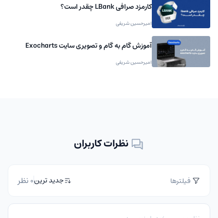
کارمزد صرافی LBank چقدر است؟
امیرحسین شریفی
آموزش گام به گام و تصویری سایت Exocharts
امیرحسین شریفی
نظرات کاربران
0 نظر
جدید ترین
فیلترها