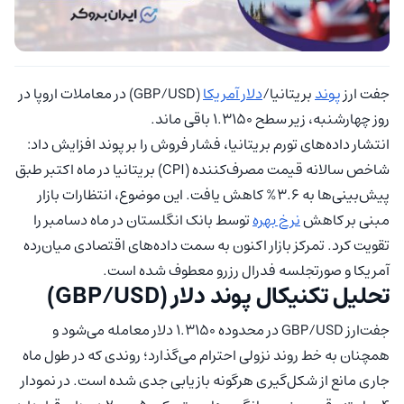
جفت ارز
پوند
بریتانیا/
دلار آمریکا
(GBP/USD) در معاملات اروپا در
روز چهارشنبه، زیر سطح ۱.۳۱۵۰ باقی ماند.
انتشار داده‌های تورم بریتانیا، فشار فروش را بر پوند افزایش داد:
شاخص سالانه قیمت مصرف‌کننده (CPI) بریتانیا در ماه اکتبر طبق
پیش‌بینی‌ها به ۳.۶% کاهش یافت. این موضوع، انتظارات بازار
مبنی بر کاهش
نرخ بهره
توسط بانک انگلستان در ماه دسامبر را
تقویت کرد. تمرکز بازار اکنون به سمت داده‌های اقتصادی میان‌رده
آمریکا و صورتجلسه فدرال رزرو معطوف شده است.
تحلیل تکنیکال پوند دلار (GBP/USD)
جفت‌ارز GBP/USD در محدوده ۱.۳۱۵۰ دلار معامله می‌شود و
همچنان به خط روند نزولی احترام می‌گذارد؛ روندی که در طول ماه
جاری مانع از شکل‌گیری هرگونه بازیابی جدی شده است. در نمودار