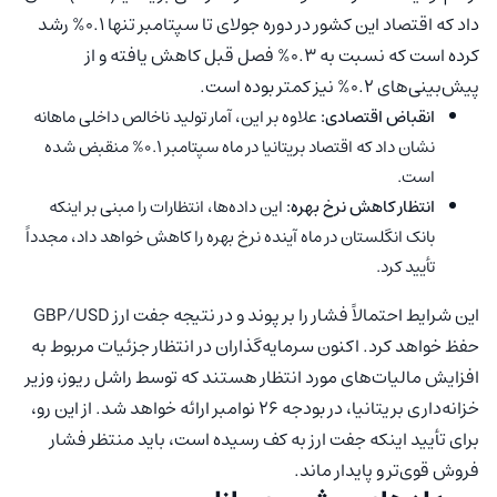
داد که اقتصاد این کشور در دوره جولای تا سپتامبر تنها ۰.۱% رشد
کرده است که نسبت به ۰.۳% فصل قبل کاهش یافته و از
پیش‌بینی‌های ۰.۲% نیز کمتر بوده است.
انقباض اقتصادی:
علاوه بر این، آمار تولید ناخالص داخلی ماهانه
نشان داد که اقتصاد بریتانیا در ماه سپتامبر ۰.۱% منقبض شده
است.
انتظار کاهش نرخ بهره:
این داده‌ها، انتظارات را مبنی بر اینکه
بانک انگلستان در ماه آینده نرخ بهره را کاهش خواهد داد، مجدداً
تأیید کرد.
این شرایط احتمالاً فشار را بر پوند و در نتیجه جفت ارز GBP/USD
حفظ خواهد کرد. اکنون سرمایه‌گذاران در انتظار جزئیات مربوط به
افزایش مالیات‌های مورد انتظار هستند که توسط راشل ریوز، وزیر
خزانه‌داری بریتانیا، در بودجه ۲۶ نوامبر ارائه خواهد شد. از این رو،
برای تأیید اینکه جفت ارز به کف رسیده است، باید منتظر فشار
فروش قوی‌تر و پایدار ماند.