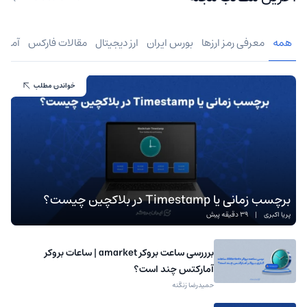
همه
معرفی رمز ارزها
بورس ایران
ارز دیجیتال
مقالات فارکس
آموز
خواندن مطلب
برچسب زمانی یا Timestamp در بلاکچین چیست؟
پریا اکبری
|
39 دقیقه پیش
برررسی ساعت بروکر amarket | ساعات بروکر
آمارکتس چند است؟
حمیدرضا زنگنه