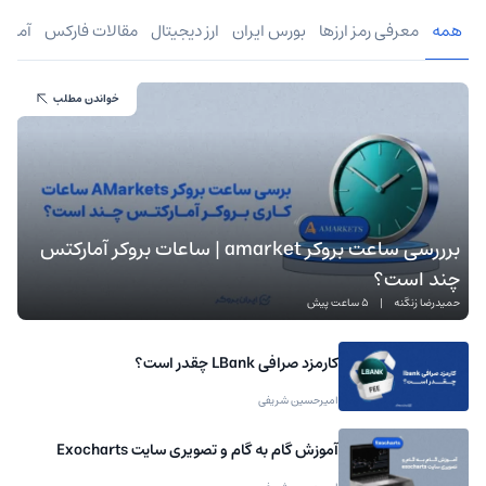
همه
معرفی رمز ارزها
بورس ایران
ارز دیجیتال
مقالات فارکس
آموز
خواندن مطلب
برررسی ساعت بروکر amarket | ساعات بروکر آمارکتس
چند است؟
حمیدرضا زنگنه
|
5 ساعت پیش
کارمزد صرافی LBank چقدر است؟
امیرحسین شریفی
آموزش گام به گام و تصویری سایت Exocharts