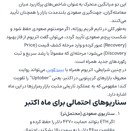
این دو میانگین متحرک به‌عنوان شاخص‌های پرکاربرد میان
معامله‌گران، جهت‌گیری صعودی بلندمدت بازار را همچنان تأیید
می‌کنند.
به‌طور کلی در تایم فریم روزانه، اگر مومنتوم صعودی حفظ شود و
شکست پرچم صعودی تأیید گردد، می‌توان گفت اتریوم از فاز بهبود
(Recovery) عبور کرده و وارد مرحله کشف قیمت (Price
Discovery) می‌شود؛ مرحله‌ای که معمولاً با رشد سریع و ثبت
رکوردهای جدید همراه است.
در چنین شرایطی، اتریوم همراه با
بیت کوین
می‌تواند روایت
معروف بازارهای کریپتویی در اکتبر، یعنی “Uptober” را تقویت
کند؛ مفهومی که به عملکرد تاریخی مثبت بازار رمزارزها در این ماه
اشاره دارد.
سناریوهای احتمالی برای ماه اکتبر
سناریوی صعودی (محتمل‌تر):
اگر ETH بتواند حمایت ۴۲۷۰ دلار را حفظ کرده و
مقاومت ۴۶۰۰ دلار را به سمت بالا بشکند، احتمال