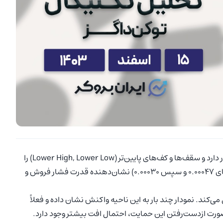
حدوداً از ماه سپتامبر تاکنون، نمودار داگز در یک روند نزولی قرار دارد و سقف‌ها و کف‌های پایین‌تر (Lower High, Lower Low) را
تشکیل داده است. شکست حمایت‌های مهم (مثل محدوده‌های 0.00047 و سپس 0.00030) نشان‌دهنده قدرت فشار فروش و
ف قیمتی جدید عمل می‌کند. نمودار چند بار به این ناحیه واکنش نشان داده و فعلاً
ورت ازدست‌رفتن این حمایت، احتمال افت بیشتر وجود دارد.