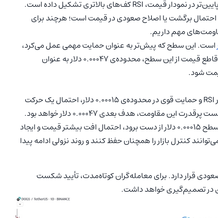
RSI مشاهده می‌شود که با وجود تشکیل کف‌های پایین‌تر در نمودار قیمت، RSI کف‌های بالاتری تشکیل داده است.
احتمال برگشت یا اصلاح صعودی در قیمت است؛ هرچند برای
قاومت‌های مهم داریم.
است. این سطح که پیش‌تر به عنوان حمایت مهمی عمل می‌کرد،
اکنون احتمالاً نقش مقاومت را ایفا خواهد کرد. در صورت عبور قاطع قیمت از این سطح، محدوده‌ی 0.00047 دلار به عنوان
یمت شود.
با توجه به واگرایی صعودی در RSI و حمایت قوی در محدوده‌ی 0.00015 دلار، احتمال یک حرکت
اگر فشار فروش مجدداً افزایش یابد و سطح 0.00015 دلار از دست برود، احتمال افت بیشتر قیمت و ایجاد
وانند کنترل بازار را همچنان حفظ کنند و روند نزولی ادامه پیدا
 صعودی قرار دارد. برای معامله‌گران کوتاه‌مدت، تأیید شکست