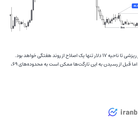
اکنون (۳۰ آذر)‌ قیمت ارز سولانا حدودا در ۸۶ دلار قرار دارد و هر ریزشی تا ناحیه ۱۷ دلار تنها یک اصلاح از روند هفتگی خواهد بود.
تارگت بعدی سولانا احتمالا ۹۱ دلار و سپس ۱۰۲ دلار خواهد بود اما قبل از رسیدن به این تارگت‌ها ممکن است به محدوده‌های ۶۹،