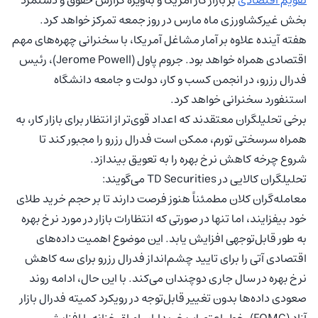
بخش غیرکشاورزی ماه مارس در روز جمعه تمرکز خواهد کرد.
هفته آینده علاوه بر آمار مشاغل آمریکا، با سخنرانی چهره‌های مهم
اقتصادی همراه خواهد بود. جروم پاول (Jerome Powell)، رئیس
فدرال رزرو، در انجمن کسب و کار، دولت و جامعه دانشگاه
استنفورد سخنرانی خواهد کرد.
برخی تحلیلگران معتقدند که اعداد قوی‌تر از انتظار برای بازار کار، به
همراه سرسختی تورم، ممکن است فدرال رزرو را مجبور کند تا
شروع چرخه کاهش نرخ بهره را به تعویق بیندازد.
تحلیلگران کالایی در TD Securities می‌گویند:
معامله‌گران کلان مطمئناً هنوز فرصت دارند تا بر حجم خرید طلای
خود بیفزایند، اما تنها در صورتی که انتظارات بازار در مورد نرخ بهره
به طور قابل‌توجهی افزایش یابد. این موضوع اهمیت داده‌های
اقتصادی آتی را برای تایید چشم‌انداز فدرال رزرو برای سه کاهش
نرخ بهره در سال جاری دوچندان می‌کند. با این حال، ادامه روند
صعودی داده‌ها بدون تغییر قابل‌توجه در رویکرد کمیته فدرال بازار
آزاد (FOMC)، خطر اعتصاب خریداران اوراق خزانه را افزایش