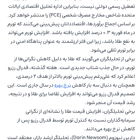
تعطیل رسمی دولتی نیست، بنابراین اداره تحلیل اقتصادی ایالات
متحده شاخص مخارج مصرف شخصی (PCE) را منتشر خواهد کرد.
بر اساس اجماع برآوردها، اقتصاددانان پیش‌بینی می‌کنند که تورم
در ماه فوریه 0.3 درصد افزایش یافته باشد. افزایش تورم می‌تواند
به نفع طلا باشد، زیرا این فلز ارزشمند به عنوان پناهگاه امنی در
برابر تورم تلقی می‌شود.
برخی از تحلیلگران می‌گویند که طلا به دلیل کاهش نگرانی‌ها از
تورم، در حال جذب شتاب جدیدی است. هفته گذشته، فدرال رزرو
اعلام کرد که علی‌رغم پیش‌بینی تورم بالاتر از هدف 2 درصدی،
همچنان به دنبال سه بار کاهش
نرخ بهره
در سال جاری است. این
تصمیم فدرال رزرو می‌تواند به افزایش تقاضا برای طلا و در نتیجه،
رشد قیمت آن منجر شود.
برخی تحلیلگران، افزایش قیمت طلا را نشانه‌ای از نگرانی
سرمایه‌گذاران نسبت به کنترل تورم توسط فدرال رزرو پس از
کاهش نرخ بهره می‌دانند.
دارین نیوزوم (Darin Newsom)، تحلیلگر ارشد بازار، معتقد است