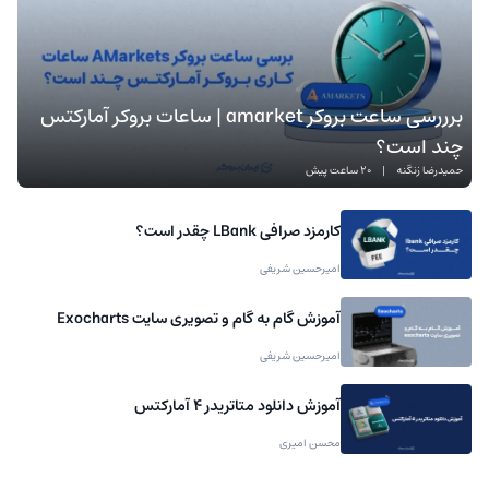
برررسی ساعت بروکر amarket | ساعات بروکر آمارکتس
چند است؟
حمیدرضا زنگنه
|
20 ساعت پیش
کارمزد صرافی LBank چقدر است؟
امیرحسین شریفی
آموزش گام به گام و تصویری سایت Exocharts
امیرحسین شریفی
آموزش دانلود متاتریدر 4 آمارکتس
محسن امیری