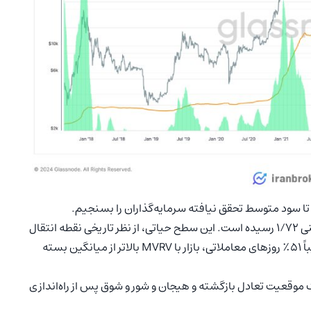
در دو هفته گذشته، نسبت MVRV به میانگین تاریخی خود یعنی ۱/۷۲ رسیده است. این سطح حیاتی، از نظر تاریخی نقطه انتقال
بین روندهای گاوی و خرسی در بازار را مشخص کرده است. تقریباً ۵۱٪ روزهای معاملاتی، بازار با MVRV بالاتر از میانگین بسته
ک موقعیت تعادل بازگشته و هیجان و شور و شوق پس از راه‌اندازی