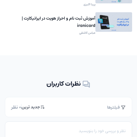
پریا اکبری
آموزش ثبت نام و احراز هویت در ایرانیکارت |
iranicard
عباس کاشفی
نظرات کاربران
0 نظر
جدید ترین
فیلترها