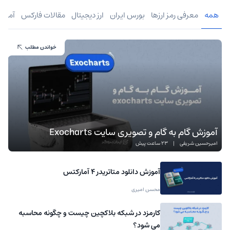
همه
معرفی رمز ارزها
بورس ایران
ارز دیجیتال
مقالات فارکس
آموز
خواندن مطلب
آموزش گام به گام و تصویری سایت Exocharts
امیرحسین شریفی
|
23 ساعت پیش
آموزش دانلود متاتریدر 4 آمارکتس
محسن امیری
کارمزد در شبکه بلاکچین چیست و چگونه محاسبه
می شود؟