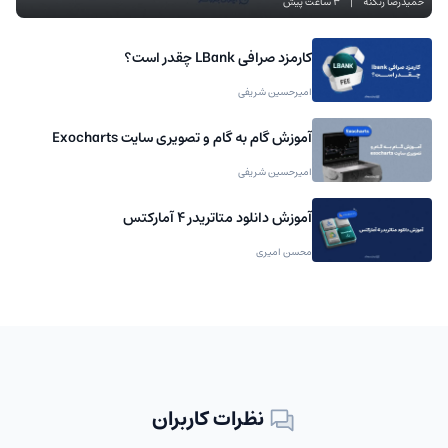
حمیدرضا زنگنه
|
3 ساعت پیش
کارمزد صرافی LBank چقدر است؟
امیرحسین شریفی
آموزش گام به گام و تصویری سایت Exocharts
امیرحسین شریفی
آموزش دانلود متاتریدر 4 آمارکتس
محسن امیری
نظرات کاربران