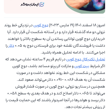
امروز 18 اسفند 1401 (19 مارس 2023)
دوج کوین
در نزدیکی خط روند
نزولی دو ماه گذشته قرار دارد و در آستانه شکست آن قرار دارد. آیا
خریداران دوج کوین توانایی رساندن آن به سطوح بالاتر را خواهند
داشت یا فروشندگان نقشه خود برای فرستادن دوج به 0.05
دلار
را
اجرا می‌کنند. با ادامه تحلیل همراه باشید.
تحلیل تکنیکال دوج کوین
در تایم فریم 4 ساعته نشان می‌دهد که
اگر شرایط
بیت کوین
و مارکت کریپتو مساعد باشد، دوج کوین
مشکلی در شکست این خط روند نخواهد داشت و در صورت
شکست آن به هدف 0.086 -0.091 دلار می‌تواند صعود کند.
همچنین در سناریو نزولی، دوج کوین در صورت فشار فروش
می‌تواند تا 0.065 دلار اصلاح کند و در هدف بعدی به سطح 0.058
دلار برسد و هولدرها در آنجا امیدوار باشند که این حمایت قیمت را
از ریزش بیشتر نجات دهد.