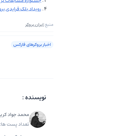
جشنواره مسابقات ترید بروکر ای
رویداد بلک فرایدی بروکر ای 
منبع:
ایران بروکر
اخبار بروکرهای فارکس
نویسنده :
محمد جواد کری
تعداد پست ها: 2808