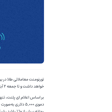
تورنومنت معاملاتی طلا در برا
خواهد داشت و تا جمعه ۲ آبان ساعت ۲۳:۵۹ به وقت تهران ادامه می‌یابد.
بر اساس اعلام ای پلنت، تنها نم
دموی ۵٬۰۰۰ دلاری به‌صورت خودکار وارد مسابقه می‌شوند. اگر میزان دراوداون (
روزانه بیش از ۱۰٪ باشد، شرکت‌کننده از رقابت حذف شده و تمامی معاملات باز او بسته خواهد شد.