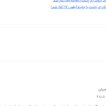
 پلنت (ePlanet) آغاز شد
پلنت با جایزه آیفون ۱۷ آغاز شد!
میان